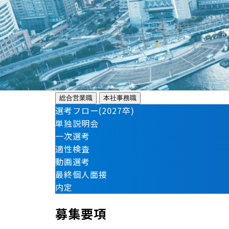
総合営業職
本社事務職
選考フロー(2027卒)
単独説明会
一次選考
適性検査
動画選考
最終個人面接
内定
募集要項