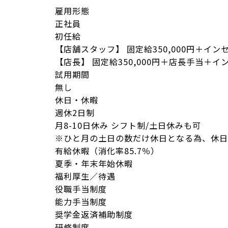
雇用形態
正社員
初任給
【店舗スタッフ】
固定給350,000円＋イ
【店長】
固定給350,000円＋店長手当＋イ
試用期間
無し
休日・休暇
週休2日制
月8-10日休み シフト制/土日休みも可
※ひと月の土日の数だけ休日となる為、
休日
有給休暇（消化率85.7％）
夏季・年末年始休暇
福利厚生／待遇
役職手当制度
能力手当制度
奨学金返済補助制度
研修制度